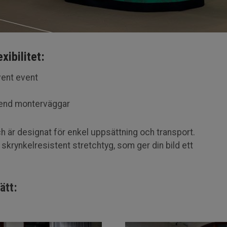
xibilitet:
vent event
åend monterväggar
h är designat för enkel uppsättning och transport.
skrynkelresistent stretchtyg, som ger din bild ett
ätt: