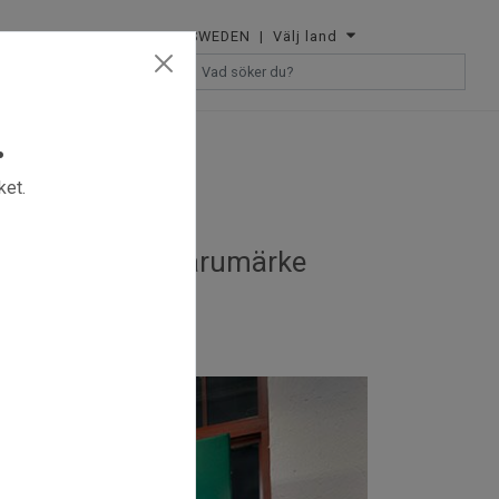
SWEDEN
| Välj land
ÅTERFÖRSÄLJARE
.
ket.
ilket ger ditt varumärke