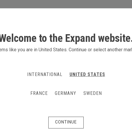
S
AKTIVITETER
PRODUKTER
KONTAKT
Welcome to the Expand website
ter i svängd form
ms like you are in United States. Continue or select another mar
n mjuk svängd L-form. Höjden är 3.2 m v
INTERNATIONAL
UNITED STATES
ör att du syns även på avstånd.
FRANCE
GERMANY
SWEDEN
CONTINUE