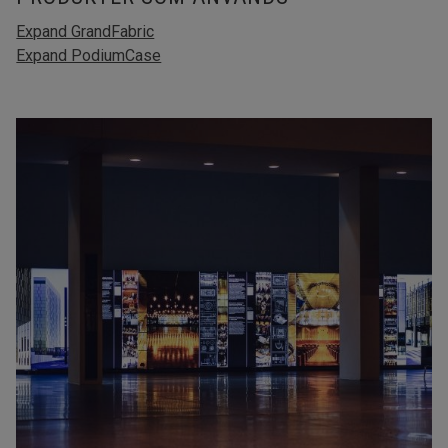
Expand GrandFabric
Expand PodiumCase