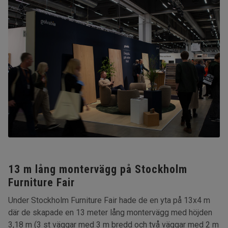
13 m lång montervägg på Stockholm
Furniture Fair
Under Stockholm Furniture Fair hade de en yta på 13x4 m
där de skapade en 13 meter lång montervägg med höjden
3,18 m (3 st väggar med 3 m bredd och två väggar med 2 m