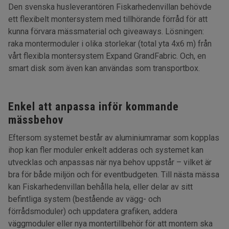
Den svenska husleverantören Fiskarhedenvillan behövde
ett flexibelt montersystem med tillhörande förråd för att
kunna förvara mässmaterial och giveaways. Lösningen:
raka montermoduler i olika storlekar (total yta 4x6 m) från
vårt flexibla montersystem Expand GrandFabric. Och, en
smart disk som även kan användas som transportbox.
Enkel att anpassa inför kommande
mässbehov
Eftersom systemet består av aluminiumramar som kopplas
ihop kan fler moduler enkelt adderas och systemet kan
utvecklas och anpassas när nya behov uppstår – vilket är
bra för både miljön och för eventbudgeten. Till nästa mässa
kan Fiskarhedenvillan behålla hela, eller delar av sitt
befintliga system (bestående av vägg- och
förrådsmoduler) och uppdatera grafiken, addera
väggmoduler eller nya montertillbehör för att montern ska