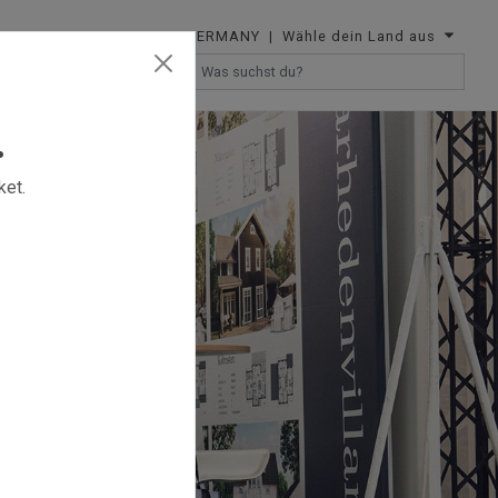
GERMANY
| Wähle dein Land aus
T
RESELLERS
.
ket.