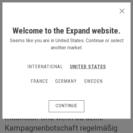
GERMANY
Welcome to the Expand website.
Seems like you are in United States. Continue or select
another market.
Campaigns
Campaigns
INTERNATIONAL
UNITED STATES
Produkte, die für längere
FRANCE
GERMANY
SWEDEN
Kampagnen geeignet sind, wenn du
deine Werbebotschaft massiv und
an vielen Standorten verbreiten
CONTINUE
möchtest. Und wenn du deine
Kampagnenbotschaft regelmäßig