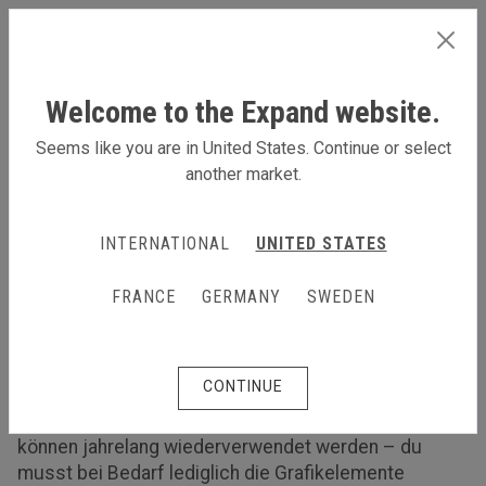
GERMANY
Welcome to the Expand website.
Seems like you are in United States. Continue or select
another market.
Produkte
Backwalls
Backwalls
INTERNATIONAL
UNITED STATES
Gerade und gebogene Rückwände in verschiedenen
FRANCE
GERMANY
SWEDEN
Größen
Die Rückwand eignet sich hervorragend, um bei
Veranstaltungen deine Markenbotschaft oder deine
CONTINUE
Sponsoren oder bei Messen deine Produkte zu
präsentieren. Unsere Rückwände sind vielseitig und
können jahrelang wiederverwendet werden – du
musst bei Bedarf lediglich die Grafikelemente