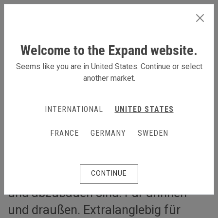
GERMANY
Welcome to the Expand website.
Seems like you are in United States. Continue or select
another market.
Mobile Events & Roadshows
Mobile Events & Roadshows
INTERNATIONAL
UNITED STATES
Ein paar Anregungen, was du alles
FRANCE
GERMANY
SWEDEN
tun kannst, wenn du „auf Tour“ bist:
Produkte, die supereinfach zu
transportieren und superschnell auf-
CONTINUE
und abzubauen sind. Für drinnen
und draußen. Extralanglebig für