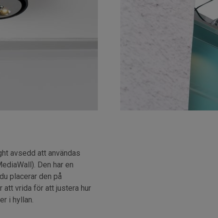
ght avsedd att användas
MediaWall). Den har en
du placerar den på
att vrida för att justera hur
r i hyllan.