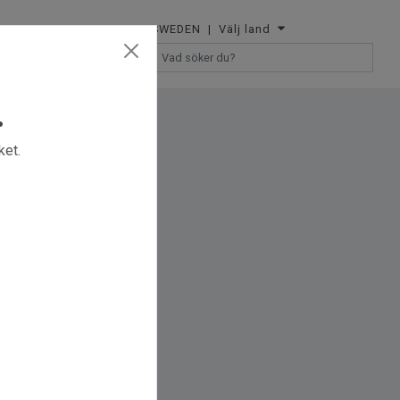
SWEDEN
| Välj land
ÅTERFÖRSÄLJARE
.
ket.