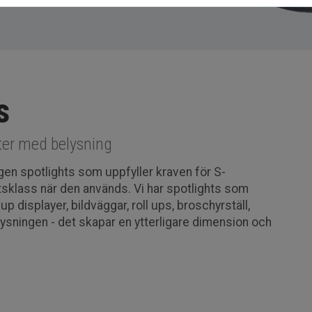
s
kter med belysning
ogen spotlights som uppfyller kraven för S-
tsklass när den används. Vi har spotlights som
p displayer, bildväggar, roll ups, broschyrställ,
lysningen - det skapar en ytterligare dimension och