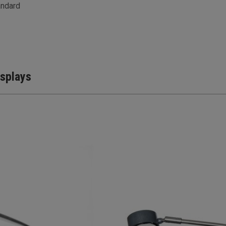
andard
isplays