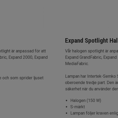
Expand Spotlight Ha
light är anpassad för att
Vår halogen spotlight är anpa
abric, Expand 2000, Expand
Expand GrandFabric, Expand
MediaFabric.
Lampan har Intertek-Semko S-
 och som sprider ljuset
oberoende tredje part. Den ä
säkerhet när du använder den
Halogen (150 W)
S-märkt
Lampan följer kraven enlig