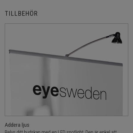
TILLBEHÖR
Addera ljus
Belys ditt budskap med en LED spotlight. Den är enkel att