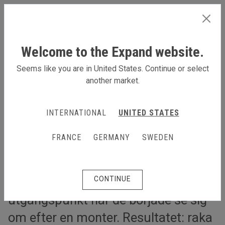
SWEDEN
Welcome to the Expand website.
Seems like you are in United States. Continue or select
another market.
Ett återanvändbart montersystem till McCain Foods
Ett återanvändbart
INTERNATIONAL
UNITED STATES
montersystem till McCain
FRANCE
GERMANY
SWEDEN
Foods
Ju flexiblare montersystem, desto
CONTINUE
bättre. Det var McCain Foods
utgångspunkt när de började se sig
om efter en monter. Resultatet: raka