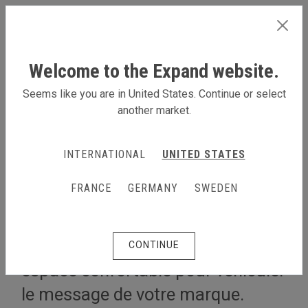
FRANCE
Welcome to the Expand website.
Seems like you are in United States. Continue or select
another market.
EN SAVOIR PLUS
INTERNATIONAL
UNITED STATES
Stand en L de 4 x 3 m
FRANCE
GERMANY
SWEDEN
Recouvrez deux côtés en utilisant
deux murs et disposez d’un
CONTINUE
espace confortable pour véhiculer
le message de votre marque.