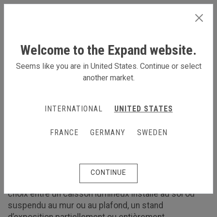
FRANCE
Welcome to the Expand website.
Seems like you are in United States. Continue or select
another market.
Produits
Caissons lumineux et produits rétroéclairés
Caissons lumineux et produits
INTERNATIONAL
UNITED STATES
rétroéclairés
FRANCE
GERMANY
SWEDEN
Faites ressortir votre message avec un
rétroéclairage à LED
Nos caissons lumineux, fixes ou portables, sont
CONTINUE
disponibles dans différents formats. Faites votre
choix entre un caisson lumineux installé au sol ou
suspendu au mur ou au plafond, un stand