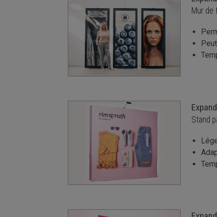
Mur de 
Perm
Peut
Temp
Expand
Stand p
Lége
Adap
Temp
Expand