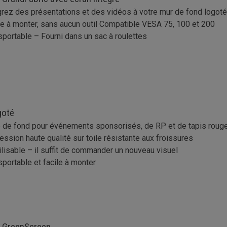
grez des présentations et des vidéos à votre mur de fond logoté
le à monter, sans aucun outil Compatible VESA 75, 100 et 200
sportable – Fourni dans un sac à roulettes
goté
e de fond pour événements sponsorisés, de RP et de tapis roug
ession haute qualité sur toile résistante aux froissures
ilisable – il suffit de commander un nouveau visuel
sportable et facile à monter
 GreenScreen