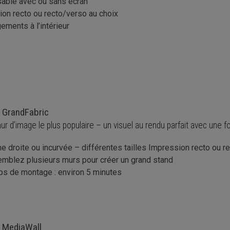
isable avec ou sans écran
ion recto ou recto/verso au choix
ements à l’intérieur
 GrandFabric
r d’image le plus populaire – un visuel au rendu parfait avec une fo
e droite ou incurvée – différentes tailles Impression recto ou r
mblez plusieurs murs pour créer un grand stand
s de montage : environ 5 minutes
 MediaWall