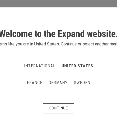
S
ACTIVITÉS
PRODUITS
CONTACT
Welcome to the Expand website
ms like you are in United States. Continue or select another mar
INTERNATIONAL
UNITED STATES
 GrandFabric System
ème d’exposition et événementiel à la fois flexible et modulaire, 
FRANCE
GERMANY
SWEDEN
et incurvés en fonction de vos besoins, à chaque utilisation. Ajoute
s et porte-écran.
le et forme adaptables : réutilisez les systèmes selon vos besoi
CONTINUE
e durable imprimée recto-verso