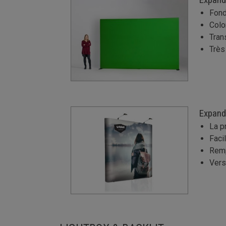
Fond
Colo
Tran
Très
Expand
La p
Faci
Remp
Vers