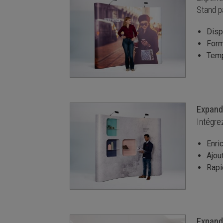
Stand p
Disp
Form
Temp
Expand
Intégre
Enri
Ajou
Rapi
Expand