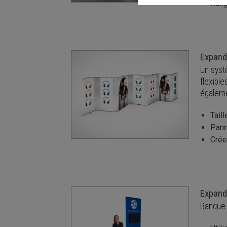
Rang
Expand
Un syst
flexibl
égaleme
Tail
Pann
Crée
Expand
Banque 