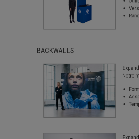
Util
Vers
Rang
BACKWALLS
Expand
Notre mu
Form
Asse
Temp
Expand