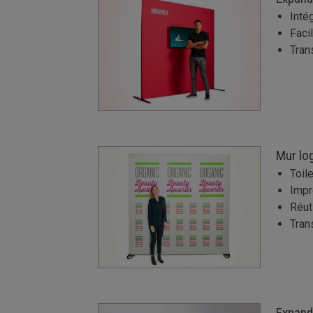
Inté
Faci
Tran
Mur lo
Toil
Impr
Réut
Tran
Expand