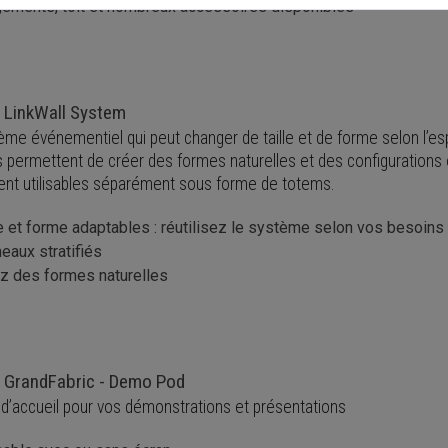
ements, toit et nombreux accessoires disponibles
 LinkWall System
ème événementiel qui peut changer de taille et de forme selon l’es
es permettent de créer des formes naturelles et des configurations 
nt utilisables séparément sous forme de totems.
le et forme adaptables : réutilisez le système selon vos besoins
eaux stratifiés
z des formes naturelles
 GrandFabric - Demo Pod
d’accueil pour vos démonstrations et présentations