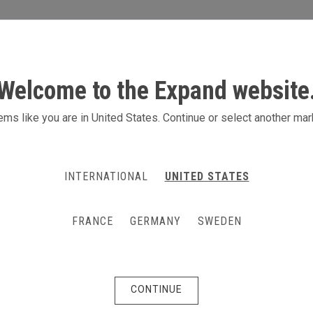
S
ACTIVITÉS
PRODUITS
CONTACT
Welcome to the Expand website
nd en U ouvert de 8 x 3
ms like you are in United States. Continue or select another mar
llez les visiteurs avec ce stand en U ou
iquer sur votre marque. Ajoutez deux é
INTERNATIONAL
UNITED STATES
eil au centre de votre stand. Hauteur 22
FRANCE
GERMANY
SWEDEN
CONTINUE