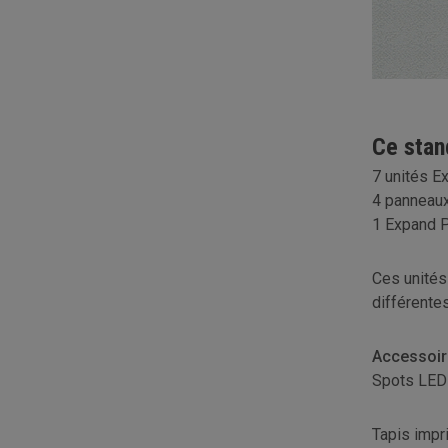
Ce sta
7 unités E
4 panneaux
1 Expand P
Ces unités
différente
Accessoir
Spots LED
Tapis imp