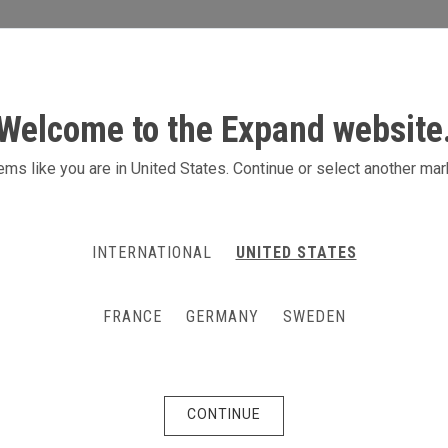
S
AKTIVITETER
PRODUKTER
KONTAKT
Welcome to the Expand website
 m monter i L-form
ms like you are in United States. Continue or select another mar
ket populär monter i L-form. Höjd 240
INTERNATIONAL
UNITED STATES
FRANCE
GERMANY
SWEDEN
CONTINUE