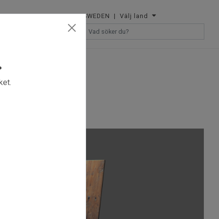
SWEDEN
| Välj land
ÅTERFÖRSÄLJARE
.
ket.
 m.