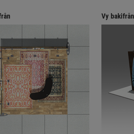
från
Vy bakifrån