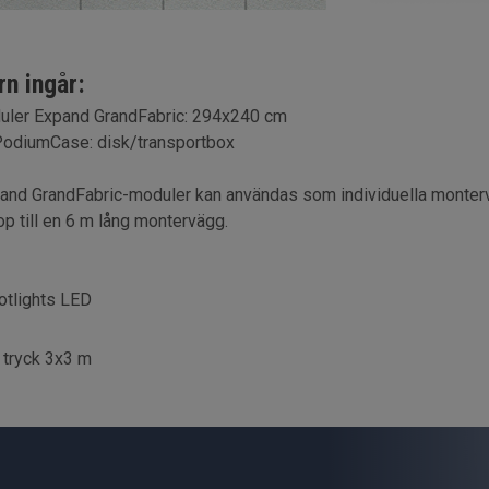
rn ingår:
uler Expand GrandFabric: 294x240 cm
PodiumCase: disk/transportbox
nd GrandFabric-moduler kan användas som individuella monterv
op till en 6 m lång montervägg.
otlights LED
 tryck 3x3 m