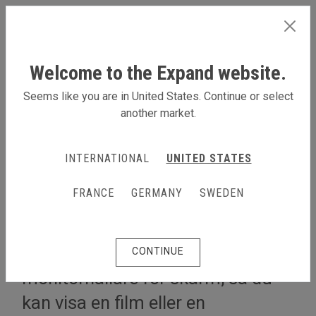
SWEDEN
Welcome to the Expand website.
Seems like you are in United States. Continue or select
another market.
MER INFO
INTERNATIONAL
UNITED STATES
4x3 m monter i L-form med
FRANCE
GERMANY
SWEDEN
tak och monitor
L-formad monter med tak och
CONTINUE
monitorhållare för skärm, så du
kan visa en film eller en