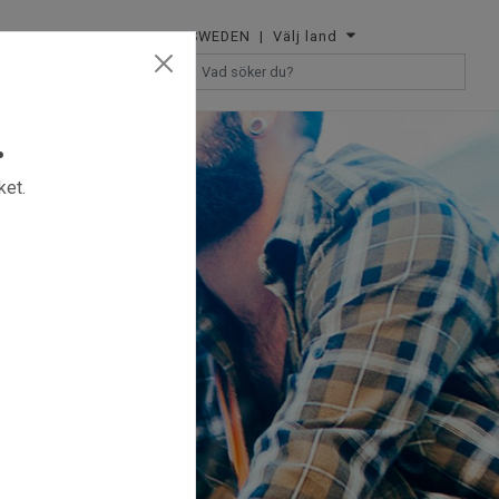
SWEDEN
| Välj land
ÅTERFÖRSÄLJARE
.
ket.