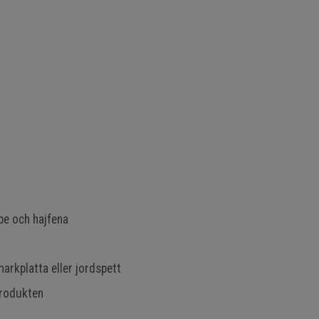
pe och hajfena
markplatta eller jordspett
produkten