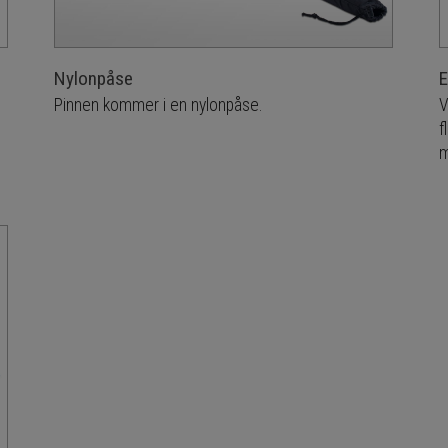
Nylonpåse
E
Pinnen kommer i en nylonpåse.
V
f
m