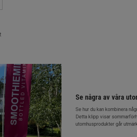
t
Se några av våra ut
Se hur du kan kombinera några
Detta klipp visar sommarför
utomhusprodukter går utmärkt