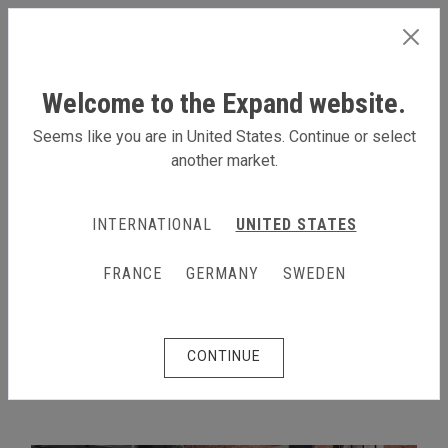
FRANCE
Welcome to the Expand website.
Seems like you are in United States. Continue or select
another market.
SYSTÈME EXPAND GRANDFABRIC
INTERNATIONAL
UNITED STATES
Produits
Système Expand GrandFabric
FRANCE
GERMANY
SWEDEN
Montage et transport
Montage et transport
CONTINUE
Facile à monter, mais également à transporter