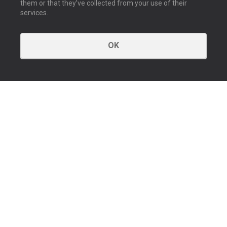
them or that they’ve collected from your use of their
services.
OK
CONTACT
Nous contacter
Nos bureaux
À propos d’Expand
SERVICE CLIENT
Commander
Demander de l’aide