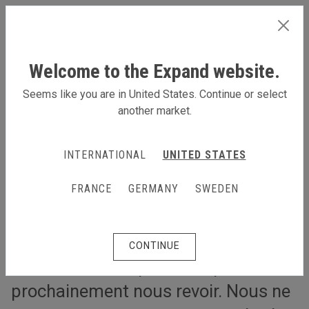
FRANCE
Welcome to the Expand website.
Seems like you are in United States. Continue or select
another market.
Preparez vos evenements, roadshows et meetings en toute
securite
INTERNATIONAL
UNITED STATES
Preparez vos evenements,
roadshows et meetings en toute
FRANCE
GERMANY
SWEDEN
securite
Avec de plus en plus personnes
CONTINUE
vaccinées, nous pourrons peut-être
prochainement nous revoir. Nous ne