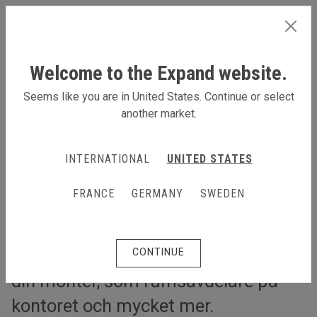
SWEDEN
Welcome to the Expand website.
Seems like you are in United States. Continue or select
another market.
En backdrop-vägg - flera användningsområden
En backdrop-vägg - flera
INTERNATIONAL
UNITED STATES
användningsområden
FRANCE
GERMANY
SWEDEN
Använd samma backdrop till din
roadshow, som bakgrund vid
presentationer och online-möten, till
CONTINUE
din monter, som rumsavdelare på
kontoret och mycket mer.