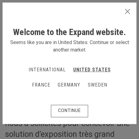
FRANCE
Welcome to the Expand website.
Seems like you are in United States. Continue or select
another market.
Une solution événementielle avec porte-écrans intégrés
Une solution événementielle
INTERNATIONAL
UNITED STATES
avec porte-écrans intégrés
FRANCE
GERMANY
SWEDEN
Progress Software, une société
proposant des plateformes et des
outils informatiques aux entreprises,
CONTINUE
nous a sollicités pour concevoir une
solution d’exposition très grand