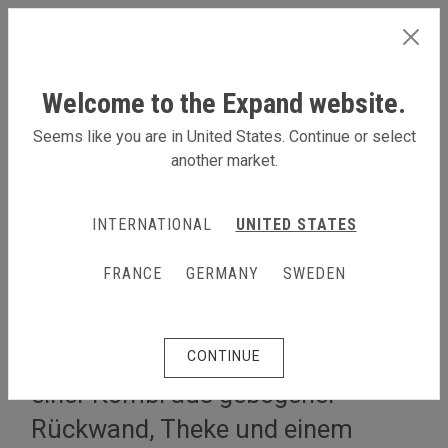
GERMANY
Welcome to the Expand website.
Seems like you are in United States. Continue or select
another market.
MEHR DAZU
INTERNATIONAL
UNITED STATES
Stand mit gebogener
FRANCE
GERMANY
SWEDEN
Rückwand, 3 x 3 m
Tipp: Begrüße deine Besucher an
CONTINUE
einer Kombi aus gebogener
Rückwand, Theke und einem