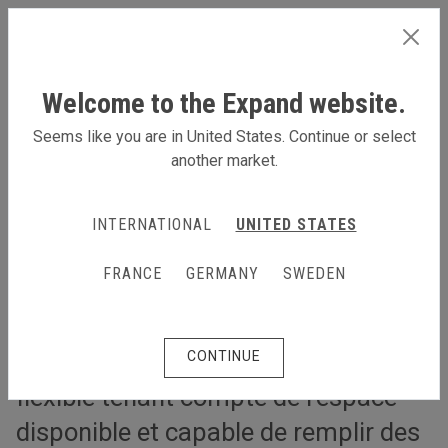
FRANCE
Welcome to the Expand website.
Seems like you are in United States. Continue or select
another market.
Une solution événementielle ajustable selon l’espace au sol
Une solution événementielle
INTERNATIONAL
UNITED STATES
ajustable selon l’espace au sol
FRANCE
GERMANY
SWEDEN
En plus de la cohérence et du style,
Brava Vattenrening souhaitait pour
son stand d’exposition une solution
CONTINUE
flexible tenant compte de l’espace
disponible et capable de remplir des