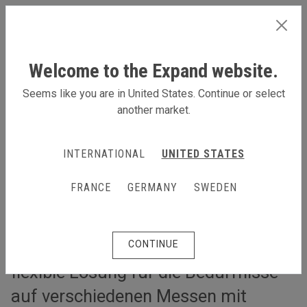
GERMANY
Welcome to the Expand website.
Seems like you are in United States. Continue or select
another market.
Ein flexibles Messesystem für unterschiedliche Grundrisse
Ein flexibles Messesystem für
INTERNATIONAL
UNITED STATES
unterschiedliche Grundrisse
FRANCE
GERMANY
SWEDEN
Neben dem Wunsch, den Stand
einheitlich und stilvoll zu halten, war
es Brava Vattenrening wichtig, eine
CONTINUE
flexible Lösung für die Bedürfnisse
auf verschiedenen Messen mit