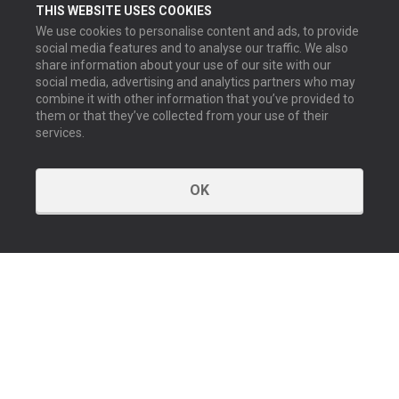
THIS WEBSITE USES COOKIES
We use cookies to personalise content and ads, to provide
social media features and to analyse our traffic. We also
share information about your use of our site with our
social media, advertising and analytics partners who may
combine it with other information that you’ve provided to
them or that they’ve collected from your use of their
services.
OK
KONTAKT
Kontaktiere uns
Unsere Vertriebsbüros