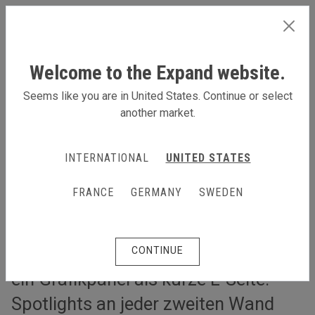
GERMANY
Welcome to the Expand website.
Seems like you are in United States. Continue or select
another market.
L-förmiger Messestand für Revolutions Sports
L-förmiger Messestand für
INTERNATIONAL
UNITED STATES
Revolutions Sports
FRANCE
GERMANY
SWEDEN
Der L-förmige Stand von Revolutions
Sports besteht aus Expand LinkWall-
Elementen: 16 gerade Wänden und
CONTINUE
ein Grafikpanel als kurze L-Seite.
Spotlights an jeder zweiten Wand