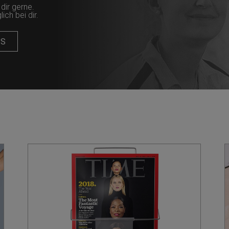
dir gerne.
ch bei dir.
NS