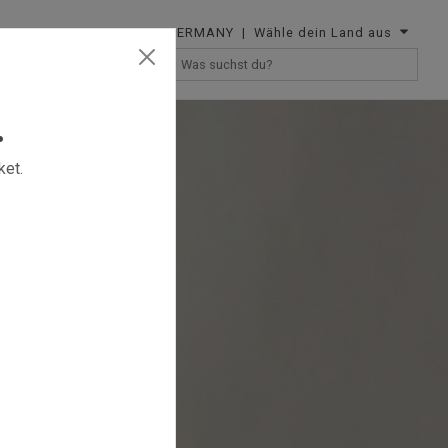
GERMANY
| Wähle dein Land aus
T
RESELLERS
.
ket.