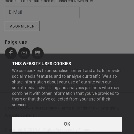
Bleibe auf dem Laufenden mit unserem Newsletter
ABONNIEREN
Folge uns
THIS WEBSITE USES COOKIES
We use cookies to personalise content and ads, to provide
social media features and to analyse our traffic. We also
share information about your use of our site with our
social media, advertising and analytics partners who may
combine it with other information that you’ve provided to
them or that they’ve collected from your use of their
services.
Cookie Policy
-
Privacy Policy
-
Terms & Conditions
-
Copyright &
Website content
OK
Copyright © 2019 All Rights Reserved by Expand